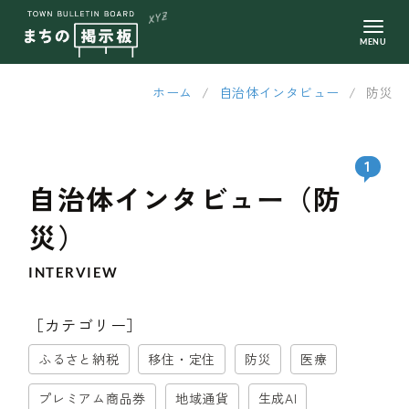
ホーム
/
自治体インタビュー
/
防災
1
自治体インタビュー（防
災）
INTERVIEW
［カテゴリー］
ふるさと納税
移住・定住
防災
医療
プレミアム商品券
地域通貨
生成AI