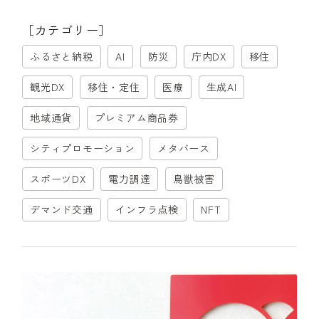
［カテゴリー］
ふるさと納税
AI
防災
庁内DX
移住
観光DX
移住・定住
医療
生成AI
地域通貨
プレミアム商品券
シティプロモーション
メタバース
スポーツDX
電力調達
鳥獣被害
デマンド交通
インフラ点検
NFT