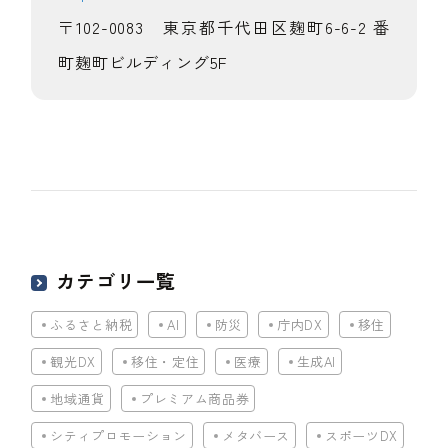
〒102-0083 東京都千代田区麹町6-6-2 番
町麹町ビルディング5F
カテゴリ一覧
ふるさと納税
AI
防災
庁内DX
移住
観光DX
移住・定住
医療
生成AI
地域通貨
プレミアム商品券
シティプロモーション
メタバース
スポーツDX