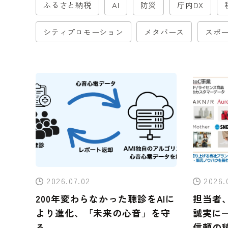
ふるさと納税
AI
防災
庁内DX
シティプロモーション
メタバース
スポー
2026.07.02
2026.
200年変わらなかった聴診をAIに
担当者
より進化、「未来の心音」を守
誠実に
る
信頼の