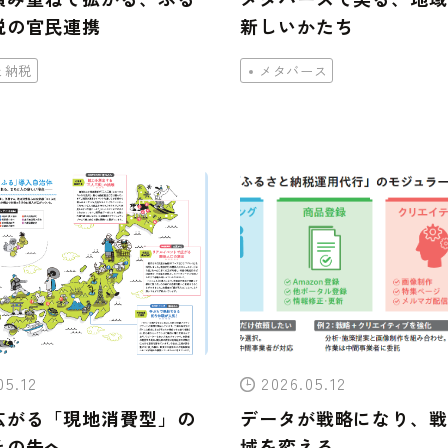
税の官民連携
新しいかたち
と納税
メタバース
05.12
2026.05.12
広がる「現地消費型」の
データが戦略になり、戦
その先へ
域を変える