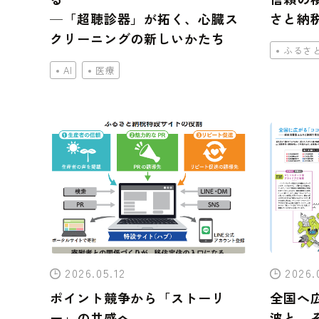
─「超聴診器」が拓く、心臓ス
さと納
クリーニングの新しいかたち
ふるさ
AI
医療
2026.05.12
2026.
ポイント競争から「ストーリ
全国へ
ー」の共感へ
波と、