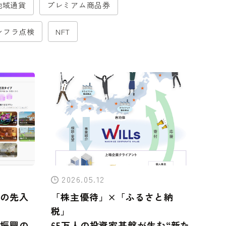
地域通貨
プレミアム商品券
ンフラ点検
NFT
2026.05.12
の先入
「株主優待」×「ふるさと納
税」
振興の
65万人の投資家基盤が生む“新た