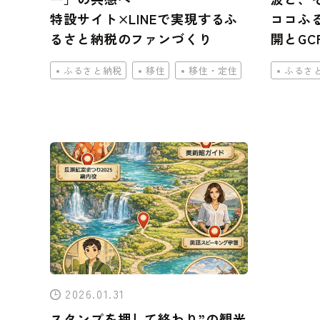
特設サイト×LINEで実現するふ
ココふ
るさと納税のファンづくり
開とGC
ふるさと納税
移住
移住・定住
ふるさ
2026.01.31
スタンプを押して終わり”の観光