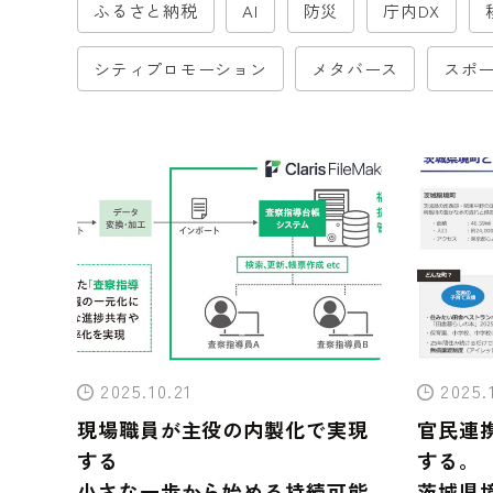
ふるさと納税
AI
防災
庁内DX
シティプロモーション
メタバース
スポー
2025.10.21
2025.
現場職員が主役の内製化で実現
官民連
する
する。
小さな一歩から始める持続可能
茨城県