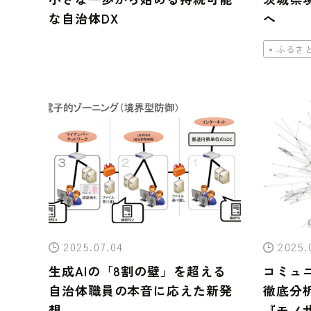
な自治体DX
へ
ふるさ
2025.07.04
2025.
生成AIの「8割の壁」を超える
コミュ
自治体職員の本音に応えた新発
徹底分
想
『モノ