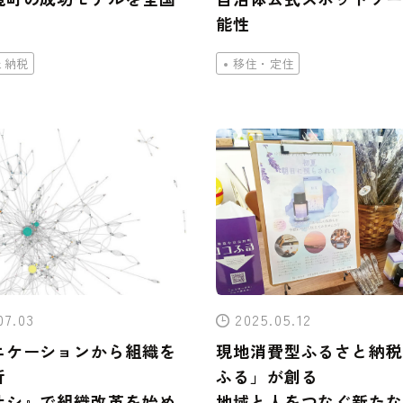
能性
と納税
移住・定住
07.03
2025.05.12
ニケーションから組織を
現地消費型ふるさと納税
析
ふる」が創る
サシ』で組織改革を始め
地域と人をつなぐ新たな