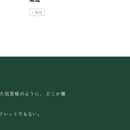
移住
た伝言板のように、
どこか懐
。
フレットでもない。