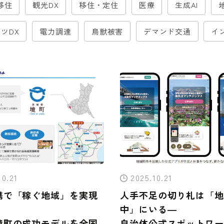
移住
観光DX
移住・定住
医療
生成AI
ツDX
電力調達
鳥獣被害
デマンド交通
イ
10.21
2025.10.21
携で「稼ぐ地域」を実現
人手不足の切り札は「地
中」にいる―
境町の成功モデルを全国
自治体公式スポットワー