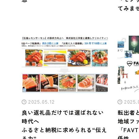
てみま
2025.05.12
2025.
良い返礼品だけでは選ばれない
転出者
時代へ
地域フ
ふるさと納税に求められる“伝え
「FAV
る力”
係性