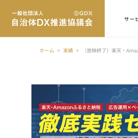
サー
ホーム
>
実績
>
（放映終了）楽天・Ama