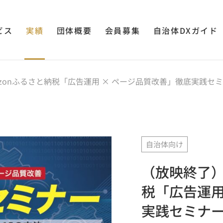
ビス
実績
団体概要
会員募集
自治体DXガイド
zonふるさと納税「広告運用 × ページ品質改善」徹底実践セミ
自治体向け
（放映終了）
税「広告運用
実践セミナー