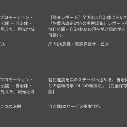
プロモーション・
【調査レポート】全国321自治体に聞い
公開 ― 自治体・
『旅費法改正対応の実態調査』レポート
から見えた、観光地域
無料公開～自治体DXの現在地と目的地を
可視化～
ビス
庁内DX意識・実態調査サービス
プロモーション・
官民連携を次のステージへ進める、自治
公開 ― 自治体・
との信頼構築『4つの転換点』【完全保
から見えた、観光地域
版】
７つの法則
自治体DXサービス提案代行